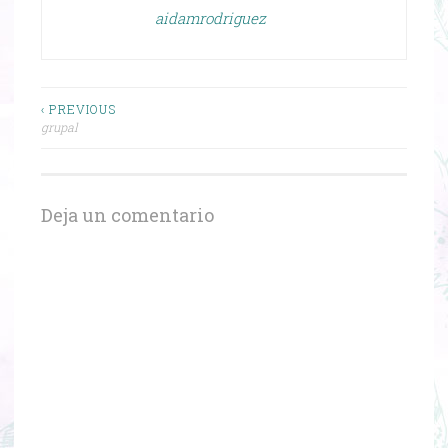
aidamrodriguez
Navegación
‹ PREVIOUS
grupal
de
entradas
Deja un comentario