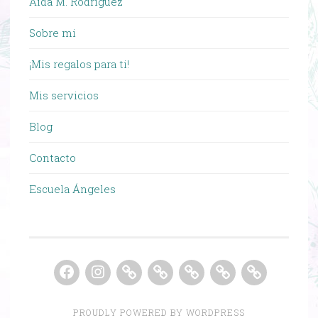
Aída M. Rodríguez
Sobre mi
¡Mis regalos para ti!
Mis servicios
Blog
Contacto
Escuela Ángeles
Facebook
Instagram
MASTERCLASS
GRACIAS
MENTORING
REPLAY
MINICU
GRATUITA
MASTERCLASS
GRUPAL
MASTERCLA
ONLINE
EN
ONLINE
GRATUITA
PROUDLY POWERED BY WORDPRESS