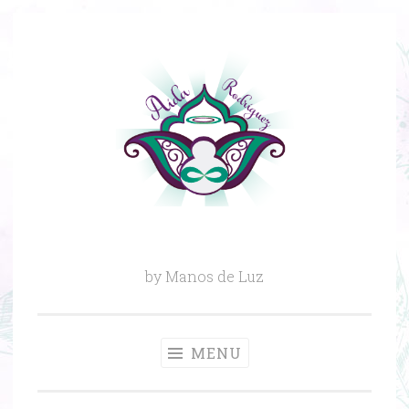
Skip
to
content
by Manos de Luz
MENU