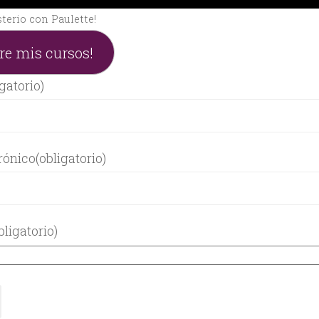
terio con Paulette!
re mis cursos!
igatorio)
rónico
(obligatorio)
bligatorio)