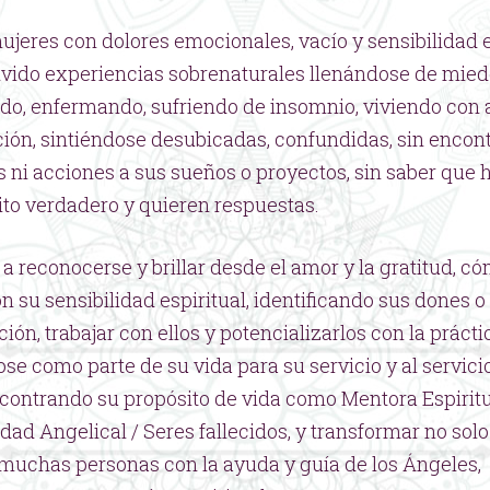
jeres con dolores emocionales, vacío y sensibilidad es
vido experiencias sobrenaturales llenándose de miedo
do, enfermando, sufriendo de insomnio, viviendo con 
ión, sintiéndose desubicadas, confundidas, sin encon
 ni acciones a sus sueños o proyectos, sin saber que h
to verdadero y quieren respuestas.
a reconocerse y brillar desde el amor y la gratitud, c
on su sensibilidad espiritual, identificando sus dones 
ón, trabajar con ellos y potencializarlos con la prácti
se como parte de su vida para su servicio y al servicio
contrando su propósito de vida como Mentora Espiritu
d Angelical / Seres fallecidos, y transformar no solo
 muchas personas con la ayuda y guía de los Ángeles,