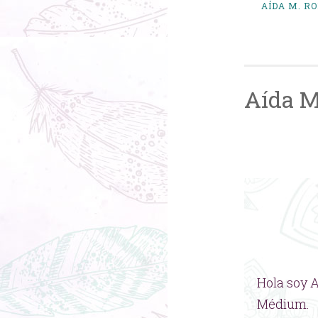
AÍDA M. R
Aída M
Hola soy A
Médium.