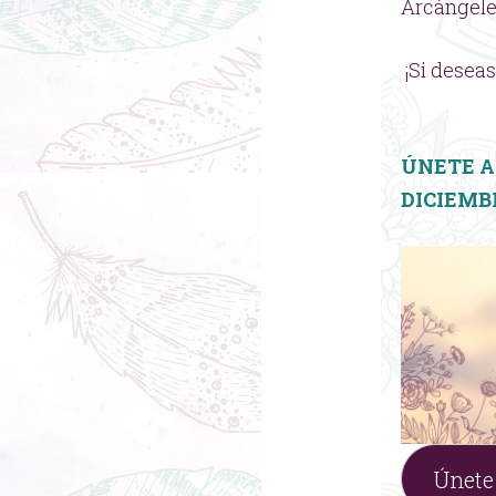
Arcángeles
¡Si desea
ÚNETE A 
DICIEMB
Únete