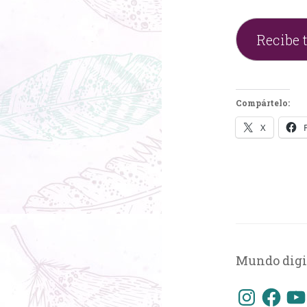
Recibe 
Compártelo:
X
Mundo digi
Instagram
Faceboo
You