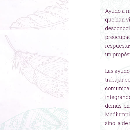
Ayudo a mu
que han vi
desconoci
preocupac
respuestas
un propósi
Las ayudo 
trabajar c
comunicaci
integrándo
demás, en
Mediumnida
sino la de