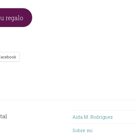
tu regalo
Facebook
tal
Aída M. Rodríguez
k
Tube
Sobre mi