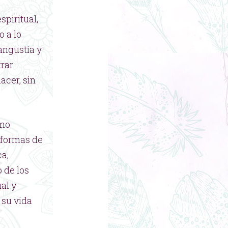
piritual,
 a lo
angustia y
trar
acer, sin
ómo
o formas de
ca,
 de los
al y
 su vida