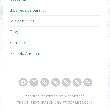
¡Mis regalos para ti!
Mis servicios
Blog
Contacto
Escuela Ángeles
Facebook
Instagram
MASTERCLASS
GRACIAS
MENTORING
REPLAY
MINICU
GRATUITA
MASTERCLASS
GRUPAL
MASTERCLA
ONLINE
EN
ONLINE
GRATUITA
PROUDLY POWERED BY WORDPRESS
VIVO
EN
VIVO
THEME: PENSCRATCH 2 BY
WORDPRESS.COM
.