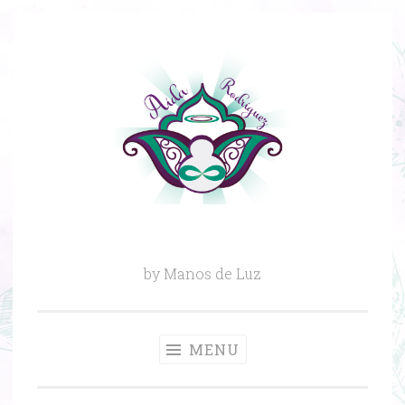
Skip
to
content
by Manos de Luz
MENU