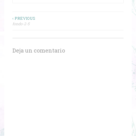
Navegación
‹ PREVIOUS
fondo-2-5
de
entradas
Deja un comentario