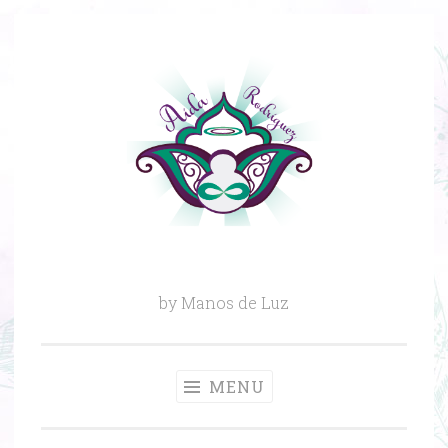
Skip
to
content
by Manos de Luz
MENU