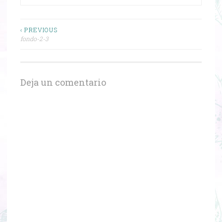
Navegación
‹ PREVIOUS
fondo-2-3
de
entradas
Deja un comentario