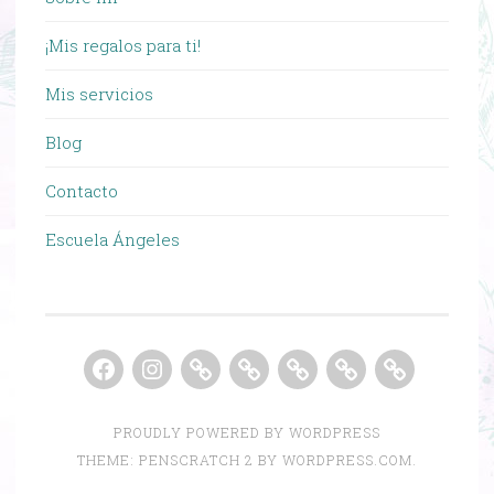
¡Mis regalos para ti!
Mis servicios
Blog
Contacto
Escuela Ángeles
Facebook
Instagram
MASTERCLASS
GRACIAS
MENTORING
REPLAY
MINICU
GRATUITA
MASTERCLASS
GRUPAL
MASTERCLA
ONLINE
EN
ONLINE
GRATUITA
PROUDLY POWERED BY WORDPRESS
VIVO
EN
VIVO
THEME: PENSCRATCH 2 BY
WORDPRESS.COM
.